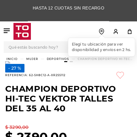
HASTA 12 CUOTAS SIN RECARGO
Qué estás buscando hoy?
Elegí tu ubicación para ver
disponibilidad y envíos en 2 hs.
TÉRMINOS MÁS
MUJER
DEPORTIVOS
CHAMPION DEPORTIVO HI-TEC
VEKTOR TALLES DEL 35 AL 40
BUSCADOS
27 %
1
.
botas
REFERENCIA
:
62-5H8C12-A-XR255112
2
.
skechers
CHAMPION DEPORTIVO
3
.
skechers slip-ins
HI-TEC VEKTOR TALLES
4
.
championes
DEL 35 AL 40
5
.
botas mujer
$
3290
,
00
6
.
americansport
$
2390
,
00