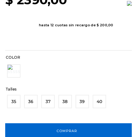
7
.
sandalias
8
.
hitec
9
.
slip-ins
hasta
12
cuotas sin recargo de
$
200
,
00
10
.
botas dama
COLOR
Talles
35
36
37
38
39
40
COMPRAR