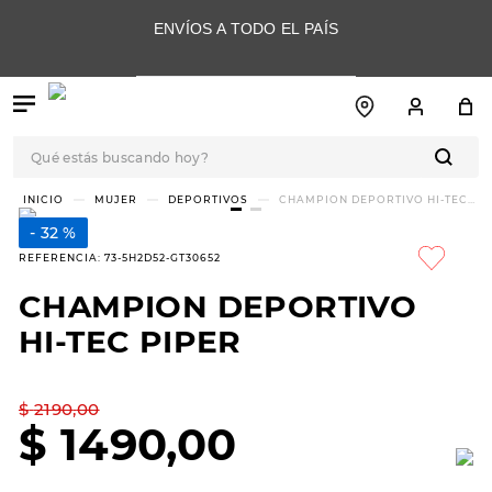
ENVÍOS A TODO EL PAÍS
Qué estás buscando hoy?
TÉRMINOS MÁS
MUJER
DEPORTIVOS
CHAMPION DEPORTIVO HI-TEC
PIPER
BUSCADOS
32 %
1
.
botas
REFERENCIA
:
73-5H2D52-GT30652
2
.
skechers
CHAMPION DEPORTIVO
3
.
skechers slip-ins
HI-TEC PIPER
4
.
championes
5
.
botas mujer
$
2190
,
00
$
1490
,
00
6
.
americansport
7
.
hitec