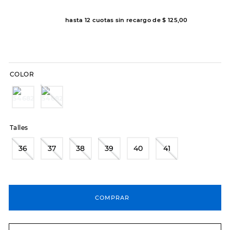
8
.
sandalias
hasta
12
cuotas sin recargo de
$
125
,
00
9
.
slip-ins
10
.
botas dama
COLOR
Talles
36
37
38
39
40
41
COMPRAR