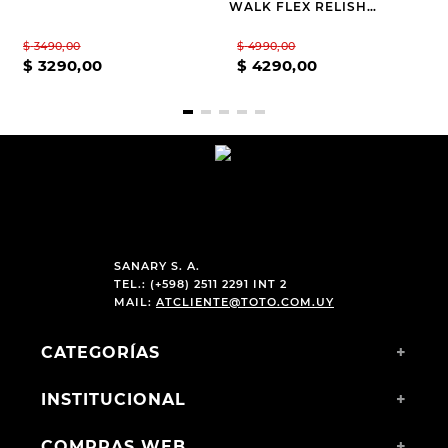
WALK FLEX RELISH
WHITE
$
3490
,
00
$
4990
,
00
$
3290
,
00
$
4290
,
00
SANARY S. A.
TEL.: (+598) 2511 2291 INT 2
MAIL:
ATCLIENTE@TOTO.COM.UY
CATEGORÍAS
+
INSTITUCIONAL
+
COMPRAS WEB
+