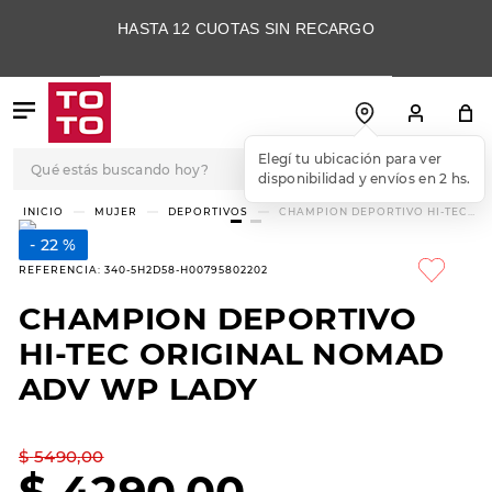
HASTA 12 CUOTAS SIN RECARGO
Qué estás buscando hoy?
Elegí tu ubicación para ver
disponibilidad y envíos en 2 hs.
TÉRMINOS MÁS
MUJER
DEPORTIVOS
CHAMPION DEPORTIVO HI-TEC
ORIGINAL NOMAD ADV WP LADY
BUSCADOS
22 %
1
.
botas
REFERENCIA
:
340-5H2D58-H00795802202
2
.
skechers
CHAMPION DEPORTIVO
3
.
skechers slip-ins
HI-TEC ORIGINAL NOMAD
4
.
championes
ADV WP LADY
5
.
botas mujer
$
5490
,
00
6
.
americansport
$
4290
,
00