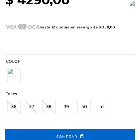
7
.
sandalias
8
.
hitec
9
.
slip-ins
hasta
12
cuotas sin recargo de
$
358
,
00
10
.
botas dama
COLOR
Talles
36
37
38
39
40
41
COMPRAR