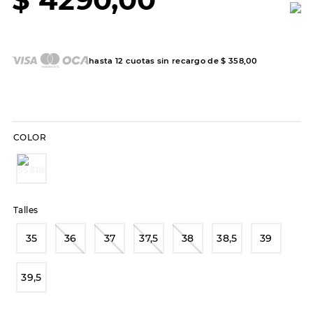
7
.
sandalias
8
.
hitec
9
.
slip-ins
hasta
12
cuotas sin recargo de
$
358
,
00
10
.
botas dama
COLOR
Talles
35
36
37
37,5
38
38,5
39
39,5