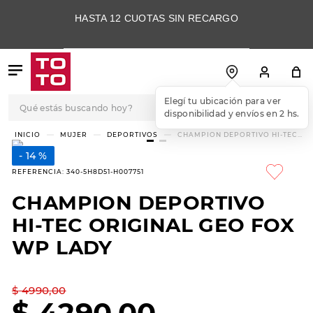
HASTA 12 CUOTAS SIN RECARGO
Qué estás buscando hoy?
Elegí tu ubicación para ver
disponibilidad y envíos en 2 hs.
TÉRMINOS MÁS
MUJER
DEPORTIVOS
CHAMPION DEPORTIVO HI-TEC
ORIGINAL GEO FOX WP LADY
BUSCADOS
14 %
1
.
botas
REFERENCIA
:
340-5H8D51-H007751
2
.
skechers
CHAMPION DEPORTIVO
3
.
skechers slip-ins
HI-TEC ORIGINAL GEO FOX
4
.
championes
WP LADY
5
.
botas mujer
$
4990
,
00
6
.
americansport
$
4290
,
00