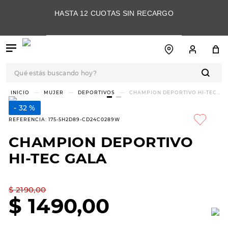
HASTA 12 CUOTAS SIN RECARGO
Qué estás buscando hoy?
TÉRMINOS MÁS
MUJER
DEPORTIVOS
CHAMPION DEPORTIVO HI-TEC
GALA
BUSCADOS
32 %
1
.
botas
REFERENCIA
:
175-5H2D89-CD24C0289W
2
.
skechers
CHAMPION DEPORTIVO
3
.
skechers slip-ins
HI-TEC GALA
4
.
championes
5
.
botas mujer
$
2190
,
00
$
1490
,
00
6
.
americansport
7
.
hitec