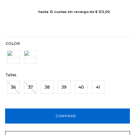
8
.
sandalias
hasta
12
cuotas sin recargo de
$
125
,
00
9
.
slip-ins
10
.
botas dama
COLOR
Talles
36
37
38
39
40
41
COMPRAR