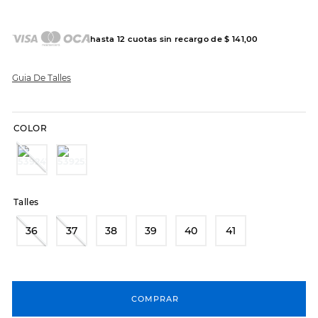
7
.
hitec
8
.
sandalias
hasta
12
cuotas sin recargo de
$
141
,
00
9
.
slip-ins
10
.
botas dama
Guia De Talles
COLOR
Talles
36
37
38
39
40
41
COMPRAR