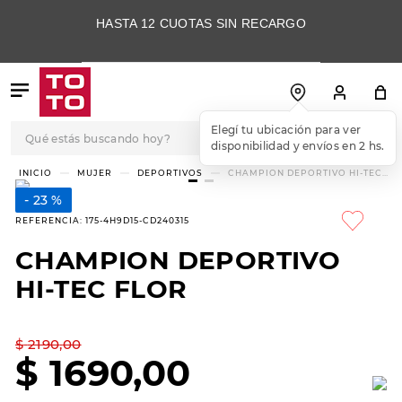
HASTA 12 CUOTAS SIN RECARGO
Qué estás buscando hoy?
TÉRMINOS MÁS
MUJER
DEPORTIVOS
CHAMPION DEPORTIVO HI-TEC
FLOR
BUSCADOS
23 %
1
.
botas
REFERENCIA
:
175-4H9D15-CD240315
2
.
skechers
CHAMPION DEPORTIVO
3
.
skechers slip-ins
HI-TEC FLOR
4
.
championes
5
.
botas mujer
$
2190
,
00
$
1690
,
00
6
.
americansport