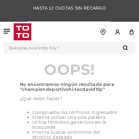
HASTA 12 CUOTAS SIN RECARGO
Qué estás buscando hoy?
TÉRMINOS MÁS
OOPS!
BUSCADOS
1
.
botas
No encontramos ningún resultado para
2
.
skechers
"
championdeportivohi-tecdavid15p
"
3
.
skechers slip-ins
¿Qué debo hacer?
4
.
championes
Comprueba los términos ingresados
Intenta utilizar una sola palabra
5
.
botas mujer
Utiliza términos genéricos en la
búsqueda
6
.
americansport
Intenta buscar sinónimos del
término deseado