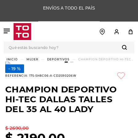
ENVÍOS A TODO EL PAÍS
Qué estás buscando hoy?
TÉRMINOS MÁS
MUJER
DEPORTIVOS
CHAMPION DEPORTIVO HI-TEC
DALLAS TALLES DEL 35 AL 40
BUSCADOS
LADY
19 %
1
.
botas
REFERENCIA
:
175-5H8C06-A-CD25R0206W
2
.
skechers
CHAMPION DEPORTIVO
3
.
skechers slip-ins
HI-TEC DALLAS TALLES
4
.
championes
DEL 35 AL 40 LADY
5
.
botas mujer
$
2690
,
00
6
.
americansport
$
2190
,
00