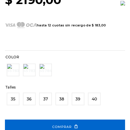
7
.
sandalias
8
.
hitec
9
.
slip-ins
hasta
12
cuotas sin recargo de
$
183
,
00
10
.
botas dama
COLOR
Talles
35
36
37
38
39
40
COMPRAR