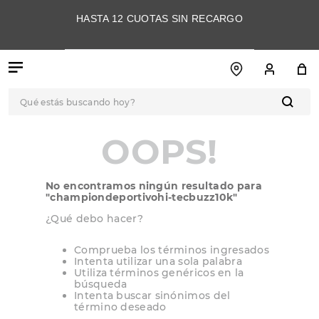
HASTA 12 CUOTAS SIN RECARGO
Qué estás buscando hoy?
OOPS!
TÉRMINOS MÁS
BUSCADOS
1
.
botas
No encontramos ningún resultado para
2
.
skechers
"
championdeportivohi-tecbuzz10k
"
¿Qué debo hacer?
3
.
skechers slip-ins
4
.
championes
Comprueba los términos ingresados
Intenta utilizar una sola palabra
5
.
botas mujer
Utiliza términos genéricos en la
búsqueda
Intenta buscar sinónimos del
6
.
americansport
término deseado