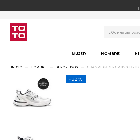
¿Qué estás bus
TÉRMINOS MÁS BUSCADO
MUJER
1
.
botas
HOMBRE
N
2
.
skechers
HOMBRE
DEPORTIVOS
CHAMPION DEPORTIVO HI-TEC
3
.
skechers slip-ins
32 %
4
.
championes
5
.
botas mujer
6
.
americansport
7
.
sandalias
8
.
hitec