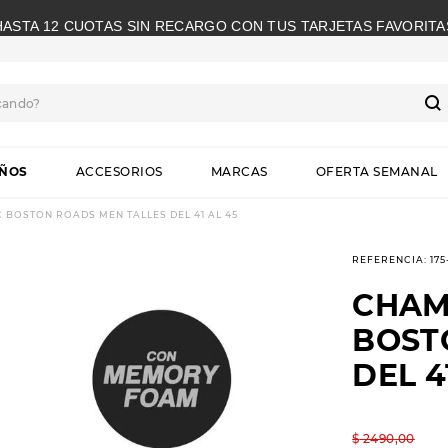
HASTA 12 CUOTAS SIN RECARGO CON TUS TARJETAS FAVORITA
cando?
S
IÑOS
ACCESORIOS
MARCAS
OFERTA SEMANAL
 BOSTON ROADS MEN TALLES DEL 41 AL 45
REFERENCIA
:
17
CHAM
BOST
DEL 4
$
2490
,
00