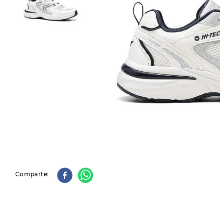
9
.
slip-ins
10
.
botas dama
Comparte