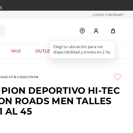
S
¿CÓMO COMPRAR?
OUTLET WEB
SALE
5-5H2C47-B-CD23C2747W
PION DEPORTIVO HI-TEC
ON ROADS MEN TALLES
1 AL 45