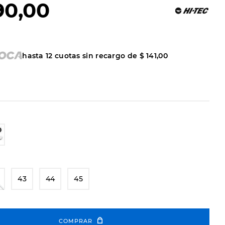
90
,
00
hasta
12
cuotas sin recargo de
$
141
,
00
43
44
45
COMPRAR