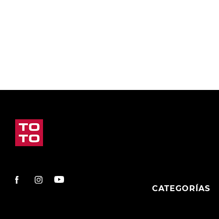
9
.
slip-ins
10
.
botas dama
CATEGORÍAS