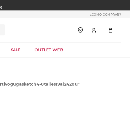
S
¿CÓMO COMPRAR?
OUTLET WEB
SALE
tivogugasketch4-0talles19al2420u
"