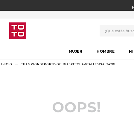
¿Qué estás bus
TÉRMINOS MÁS BUSCADO
MUJER
1
.
botas
HOMBRE
N
2
.
skechers
CHAMPIONDEPORTIVOGUGASKETCH4-0TALLES19AL2420U
3
.
skechers slip-ins
4
.
championes
5
.
botas mujer
OOPS!
6
.
americansport
7
.
sandalias
8
.
hitec