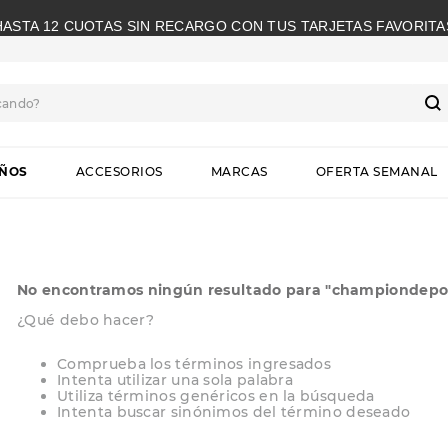
HASTA 12 CUOTAS SIN RECARGO CON TUS TARJETAS FAVORITA
cando?
S
IÑOS
ACCESORIOS
MARCAS
OFERTA SEMANAL
No encontramos ningún resultado para "
championdepor
¿Qué debo hacer?
Comprueba los términos ingresados
Intenta utilizar una sola palabra
Utiliza términos genéricos en la búsqueda
Intenta buscar sinónimos del término deseado