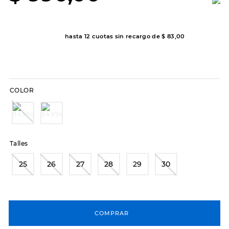
8
.
hitec
9
.
slip-ins
hasta
12
cuotas sin recargo de
$
83
,
00
10
.
botas dama
COLOR
Talles
25
26
27
28
29
30
COMPRAR