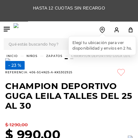
HASTA 12 CUOTAS SIN RECARGO
Qué estás buscando hoy?
Elegí tu ubicación para ver
disponibilidad y envíos en 2 hs.
TÉRMINOS MÁS
NIÑOS
ZAPATOS
CHAMPION DEPORTIVO GUGA LEILA
TALLES DEL 25 AL 30
BUSCADOS
23 %
1
.
botas
REFERENCIA
:
406-5G4N25-A-KK5302925
2
.
skechers
CHAMPION DEPORTIVO
3
.
skechers slip-ins
GUGA LEILA TALLES DEL 25
4
.
championes
AL 30
5
.
botas mujer
$
1290
,
00
6
.
americansport
$
990
,
00
7
.
sandalias