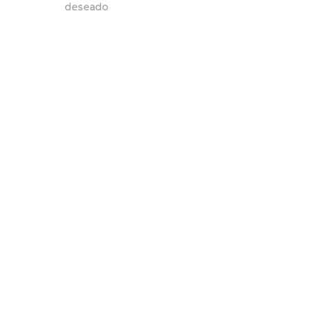
7
.
hitec
deseado
8
.
sandalias
9
.
slip-ins
10
.
botas dama