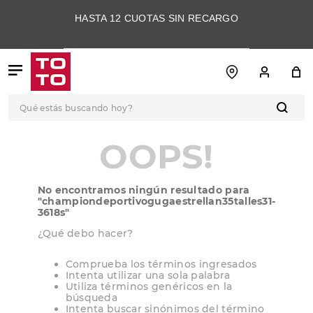
HASTA 12 CUOTAS SIN RECARGO
Qué estás buscando hoy?
TÉRMINOS MÁS
OOPS!
BUSCADOS
1
.
botas
No encontramos ningún resultado para
2
.
skechers
"
championdeportivogugaestrellan35talles31-
3618s
"
3
.
skechers slip-ins
¿Qué debo hacer?
4
.
championes
Comprueba los términos ingresados
5
.
botas mujer
Intenta utilizar una sola palabra
Utiliza términos genéricos en la
6
.
americansport
búsqueda
Intenta buscar sinónimos del término