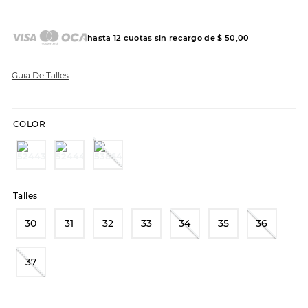
7
.
hitec
8
.
sandalias
hasta
12
cuotas sin recargo de
$
50
,
00
9
.
slip-ins
10
.
botas dama
Guia De Talles
COLOR
Talles
30
31
32
33
34
35
36
37