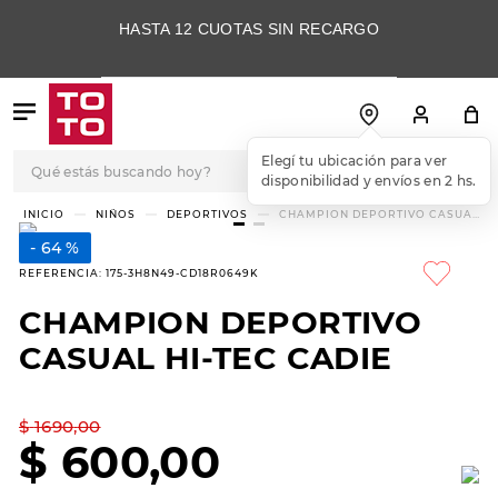
HASTA 12 CUOTAS SIN RECARGO
Qué estás buscando hoy?
Elegí tu ubicación para ver
disponibilidad y envíos en 2 hs.
TÉRMINOS MÁS
NIÑOS
DEPORTIVOS
CHAMPION DEPORTIVO CASUAL
HI-TEC CADIE
BUSCADOS
64 %
1
.
botas
REFERENCIA
:
175-3H8N49-CD18R0649K
2
.
skechers
CHAMPION DEPORTIVO
3
.
skechers slip-ins
CASUAL HI-TEC CADIE
4
.
championes
5
.
botas mujer
$
1690
,
00
$
600
,
00
6
.
americansport