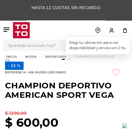
HASTA 12 CUOTAS SIN RECARGO
Qué estás buscando hoy?
Elegí tu ubicación para ver
disponibilidad y envíos en 2 hs.
TÉRMINOS MÁS
MUJER
DEPORTIVOS
CHAMPION DEPORTIVO
AMERICAN SPORT VEGA
BUSCADOS
53 %
1
.
botas
REFERENCIA
:
438-5A2D03-23RJ15W03
2
.
skechers
CHAMPION DEPORTIVO
3
.
skechers slip-ins
AMERICAN SPORT VEGA
4
.
championes
5
.
botas mujer
$
1290
,
00
$
600
,
00
6
.
americansport