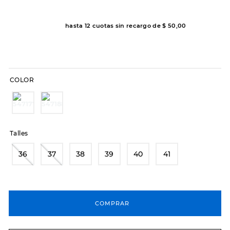
7
.
sandalias
8
.
hitec
hasta
12
cuotas sin recargo de
$
50
,
00
9
.
slip-ins
10
.
botas dama
COLOR
Talles
36
37
38
39
40
41
COMPRAR