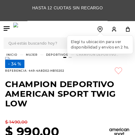
HASTA 12 CUOTAS SIN RECARGO
Qué estás buscando hoy?
Elegí tu ubicación para ver
disponibilidad y envíos en 2 hs.
TÉRMINOS MÁS
MUJER
DEPORTIVOS
CHAMPION DEPORTIVO
AMERICAN SPORT TWIG LOW
BUSCADOS
34 %
1
.
botas
REFERENCIA
:
449-4A8D02-HB10202
2
.
skechers
CHAMPION DEPORTIVO
3
.
skechers slip-ins
AMERICAN SPORT TWIG
4
.
championes
LOW
5
.
botas mujer
$
1490
,
00
6
.
americansport
$
990
,
00
7
.
sandalias