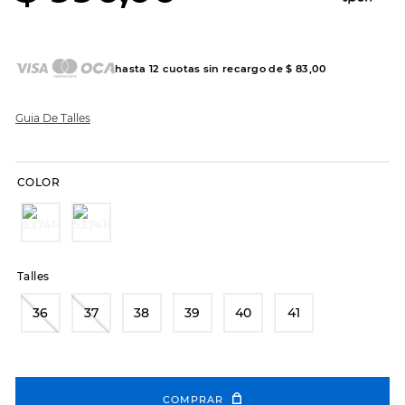
8
.
hitec
9
.
slip-ins
hasta
12
cuotas sin recargo de
$
83
,
00
10
.
botas dama
Guia De Talles
COLOR
Talles
36
37
38
39
40
41
COMPRAR