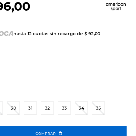
96
,
00
hasta
12
cuotas sin recargo de
$
92
,
00
30
31
32
33
34
35
COMPRAR