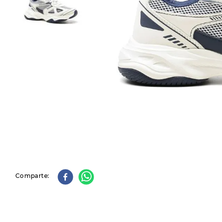
9
.
slip-ins
10
.
botas dama
Comparte