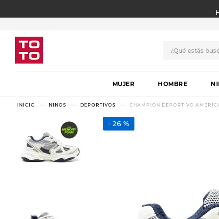
¿Qué estás bus
TÉRMINOS MÁS BUSCADO
MUJER
1
.
botas
HOMBRE
N
2
.
skechers
NIÑOS
DEPORTIVOS
CHAMPION DEPORTIVO AMERICAN
3
.
skechers slip-ins
26 %
4
.
championes
5
.
botas mujer
6
.
americansport
7
.
sandalias
8
.
hitec