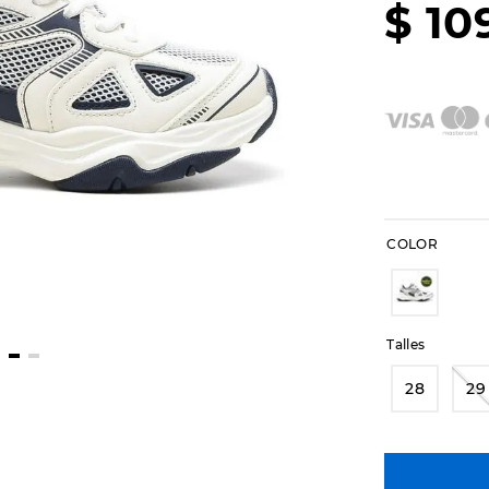
$
10
COLOR
Talles
28
29