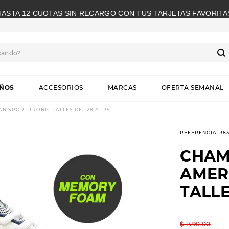
HASTA 12 CUOTAS SIN RECARGO CON TUS TARJETAS FAVORITA
cando?
S
IÑOS
ACCESORIOS
MARCAS
OFERTA SEMANAL
 SPORT TRONIC TALLES DEL 28 AL 35
REFERENCIA
:
38
CHAM
AMER
TALLE
$
1490
,
00