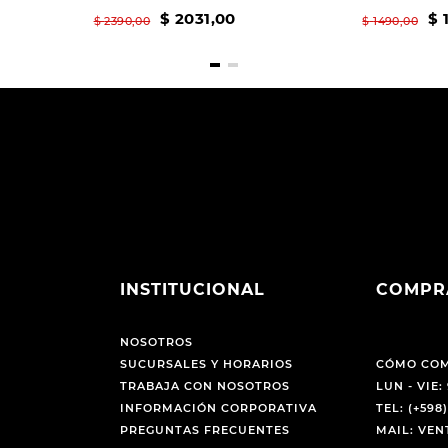
$
2031
,
00
$
$
2390
,
00
$
1490
,
00
INSTITUCIONAL
COMPR
NOSOTROS
SUCURSALES Y HORARIOS
CÓMO CO
TRABAJA CON NOSOTROS
LUN - VIE: 
INFORMACIÓN CORPORATIVA
TEL: (+598)
PREGUNTAS FRECUENTES
MAIL: VE