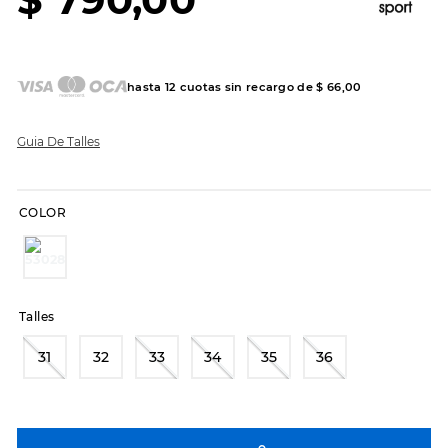
7
.
sandalias
8
.
hitec
9
.
slip-ins
hasta
12
cuotas sin recargo de
$
66
,
00
10
.
botas dama
Guia De Talles
COLOR
Talles
31
32
33
34
35
36