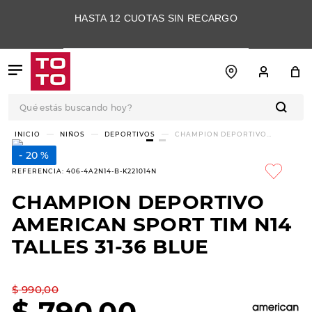
HASTA 12 CUOTAS SIN RECARGO
Qué estás buscando hoy?
TÉRMINOS MÁS
NIÑOS
DEPORTIVOS
CHAMPION DEPORTIVO
AMERICAN SPORT TIM N14
BUSCADOS
TALLES 31-36 BLUE
20 %
1
.
botas
REFERENCIA
:
406-4A2N14-B-K221014N
2
.
skechers
CHAMPION DEPORTIVO
3
.
skechers slip-ins
AMERICAN SPORT TIM N14
4
.
championes
TALLES 31-36 BLUE
5
.
botas mujer
$
990
,
00
6
.
americansport
$
790
,
00