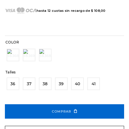
7
.
sandalias
8
.
hitec
hasta
12
cuotas sin recargo de
$
108
,
00
9
.
slip-ins
10
.
botas dama
COLOR
Talles
36
37
38
39
40
41
COMPRAR