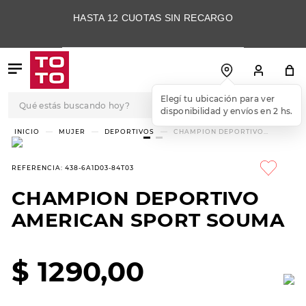
HASTA 12 CUOTAS SIN RECARGO
Qué estás buscando hoy?
Elegí tu ubicación para ver
disponibilidad y envíos en 2 hs.
TÉRMINOS MÁS
MUJER
DEPORTIVOS
CHAMPION DEPORTIVO
AMERICAN SPORT SOUMA
BUSCADOS
1
.
botas
REFERENCIA
:
438-6A1D03-84T03
2
.
skechers
CHAMPION DEPORTIVO
3
.
skechers slip-ins
AMERICAN SPORT SOUMA
4
.
championes
5
.
botas mujer
$
1290
,
00
6
.
americansport