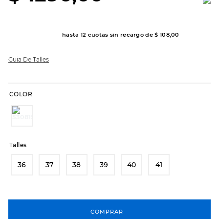
8
.
hitec
9
.
slip-ins
hasta
12
cuotas sin recargo de
$
108
,
00
10
.
botas dama
Guia De Talles
COLOR
Talles
36
37
38
39
40
41
COMPRAR