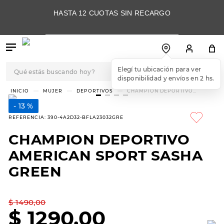
HASTA 12 CUOTAS SIN RECARGO
Qué estás buscando hoy?
Elegí tu ubicación para ver
disponibilidad y envíos en 2 hs.
TÉRMINOS MÁS
MUJER
DEPORTIVOS
CHAMPION DEPORTIVO
AMERICAN SPORT SASHA
BUSCADOS
GREEN
13 %
1
.
botas
REFERENCIA
:
390-4A2D32-BFLA23032GRE
2
.
skechers
CHAMPION DEPORTIVO
3
.
skechers slip-ins
AMERICAN SPORT SASHA
4
.
championes
GREEN
5
.
botas mujer
$
1490
,
00
6
.
americansport
$
1290
,
00
7
.
sandalias