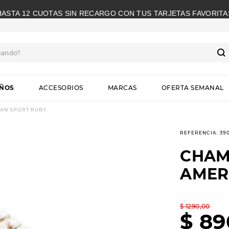
HASTA 12 CUOTAS SIN RECARGO CON TUS TARJETAS FAVORITA
cando?
S
IÑOS
ACCESORIOS
MARCAS
OFERTA SEMANAL
AN SPORT RUBY
REFERENCIA
:
39
CHAM
AMER
$
1290
,
00
$
89