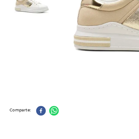
9
.
slip-ins
10
.
botas dama
Comparte