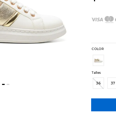
COLOR
Talles
36
37