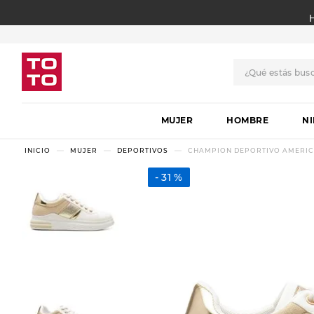
¿Qué estás bus
TÉRMINOS MÁS BUSCADO
MUJER
1
.
botas
HOMBRE
N
2
.
skechers
MUJER
DEPORTIVOS
CHAMPION DEPORTIVO AMERIC
3
.
skechers slip-ins
31 %
4
.
championes
5
.
botas mujer
6
.
americansport
7
.
sandalias
8
.
hitec