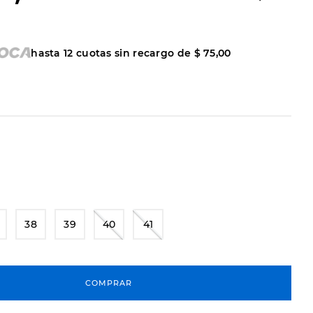
hasta
12
cuotas sin recargo de
$
75
,
00
38
39
40
41
COMPRAR