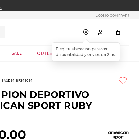
S
¿CÓMO COMPRAR?
OUTLET WEB
SALE
0-5A2D54-BF245054
PION DEPORTIVO
ICAN SPORT RUBY
0
,
00