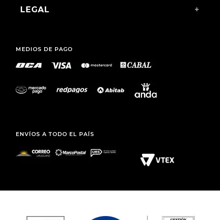
SANARY S. A.
TEL.: (+598) 2511 2291 INT 2
MAIL:
ATCLIENTE@TOTO.COM.UY
CATEGORÍAS
+
INSTITUCIONAL
+
COMPRAS WEB
+
LEGAL
+