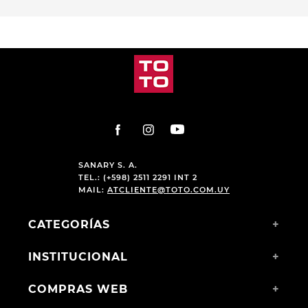
PRODUCTOS RELACIONADOS
CHAMPION DEPORTIVO
CHAMPION DEPORTIVO
SKECHERS BOBS SPORT B
JOMA C1992 LADY 2626
FLEX LO COOL EASE
GREEN
$
3690
,
00
$
4290
,
00