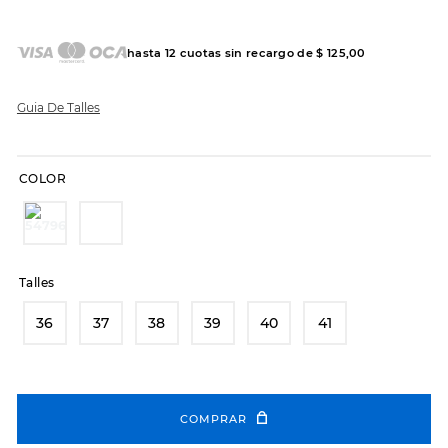
7
.
sandalias
8
.
hitec
hasta
12
cuotas sin recargo de
$
125
,
00
9
.
slip-ins
10
.
botas dama
Guia De Talles
COLOR
Talles
36
37
38
39
40
41
COMPRAR