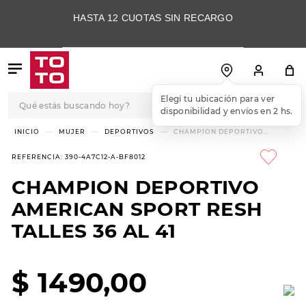
HASTA 12 CUOTAS SIN RECARGO
Qué estás buscando hoy?
Elegí tu ubicación para ver
disponibilidad y envíos en 2 hs.
TÉRMINOS MÁS
MUJER
DEPORTIVOS
CHAMPION DEPORTIVO
AMERICAN SPORT RESH TALLES
BUSCADOS
36 AL 41
REFERENCIA
:
390-4A7C12-A-BF8012
1
.
botas
CHAMPION DEPORTIVO
2
.
skechers
AMERICAN SPORT RESH
3
.
skechers slip-ins
TALLES 36 AL 41
4
.
championes
5
.
botas mujer
$
1490
,
00
6
.
americansport