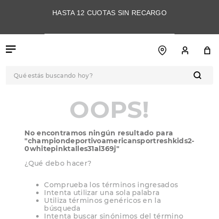
HASTA 12 CUOTAS SIN RECARGO
Qué estás buscando hoy?
TÉRMINOS MÁS
OOPS!
BUSCADOS
1
.
botas
No encontramos ningún resultado para
2
.
skechers
"
championdeportivoamericansportreshkids2-
0whitepinktalles31al369j
"
3
.
skechers slip-ins
¿Qué debo hacer?
4
.
championes
Comprueba los términos ingresados
5
.
botas mujer
Intenta utilizar una sola palabra
Utiliza términos genéricos en la
6
.
americansport
búsqueda
Intenta buscar sinónimos del término
7
.
sandalias
deseado