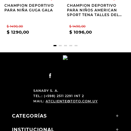
CHAMPION DEPORTIVO
CHAMPION DEPORTIVO
PARA NIÑA GUGA GALA
PARA NIÑOS AMERICAN
SPORT TENA TALLES DEL
28 AL 35
$
1490
,
00
$
1490
,
00
$
1290
,
00
$
1096
,
00
SANARY S. A.
TEL.: (+598) 2511 2291 INT 2
MAIL:
ATCLIENTE@TOTO.COM.UY
CATEGORÍAS
+
INSTITUCIONAL
+