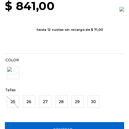
$
841
,
00
8
.
hitec
9
.
slip-ins
10
.
botas dama
hasta
12
cuotas sin recargo de
$
71
,
00
COLOR
Talles
25
26
27
28
29
30