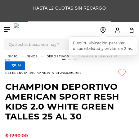
HASTA 12 CUOTAS SIN RECARGO
Qué estás buscando hoy?
Elegí tu ubicación para ver
disponibilidad y envíos en 2 hs.
TÉRMINOS MÁS
NIÑOS
DEPORTIVOS
CHAMPION DEPORTIVO
AMERICAN SPORT RESH KIDS 2.0
BUSCADOS
WHITE GREEN TALLES 25 AL 30
35 %
1
.
botas
REFERENCIA
:
390-4ANN29-A-BF245029GREE
2
.
skechers
CHAMPION DEPORTIVO
3
.
skechers slip-ins
AMERICAN SPORT RESH
4
.
championes
KIDS 2.0 WHITE GREEN
TALLES 25 AL 30
5
.
botas mujer
6
.
americansport
$
1290
,
00
7
.
sandalias