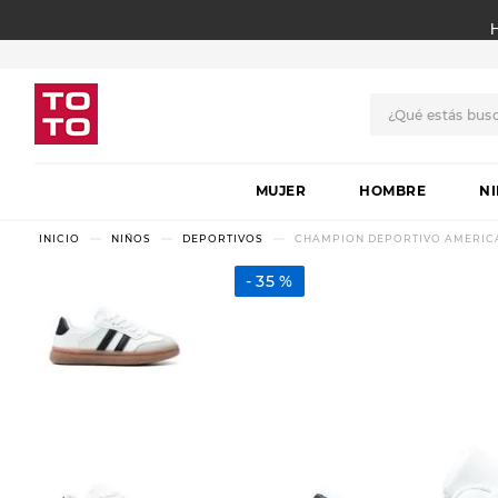
¿Qué estás bus
TÉRMINOS MÁS BUSCADO
MUJER
1
.
botas
HOMBRE
N
2
.
skechers
NIÑOS
DEPORTIVOS
CHAMPION DEPORTIVO AMERICAN 
3
.
skechers slip-ins
35 %
4
.
championes
5
.
botas mujer
6
.
americansport
7
.
sandalias
8
.
hitec