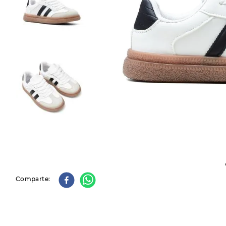
9
.
slip-ins
10
.
botas dama
Comparte