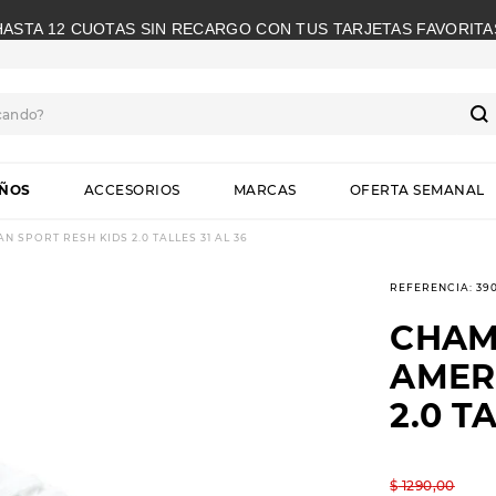
HASTA 12 CUOTAS SIN RECARGO CON TUS TARJETAS FAVORITA
cando?
S
IÑOS
ACCESORIOS
MARCAS
OFERTA SEMANAL
SPORT RESH KIDS 2.0 TALLES 31 AL 36
REFERENCIA
:
39
CHAM
AMER
2.0 T
$
1290
,
00