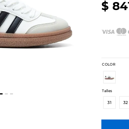
$
84
COLOR
Talles
31
32