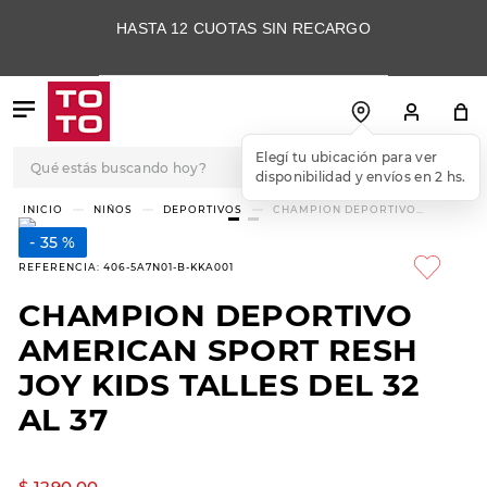
HASTA 12 CUOTAS SIN RECARGO
Qué estás buscando hoy?
Elegí tu ubicación para ver
disponibilidad y envíos en 2 hs.
TÉRMINOS MÁS
NIÑOS
DEPORTIVOS
CHAMPION DEPORTIVO
AMERICAN SPORT RESH JOY
BUSCADOS
KIDS TALLES DEL 32 AL 37
35 %
1
.
botas
REFERENCIA
:
406-5A7N01-B-KKA001
2
.
skechers
CHAMPION DEPORTIVO
3
.
skechers slip-ins
AMERICAN SPORT RESH
4
.
championes
JOY KIDS TALLES DEL 32
AL 37
5
.
botas mujer
6
.
americansport
$
1290
,
00