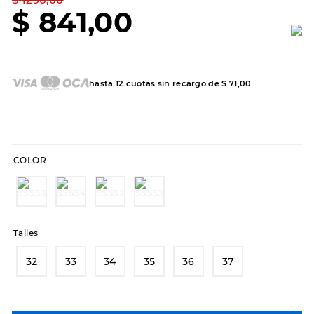
7
.
sandalias
$
841
,
00
8
.
hitec
9
.
slip-ins
10
.
botas dama
hasta
12
cuotas sin recargo de
$
71
,
00
COLOR
Talles
32
33
34
35
36
37