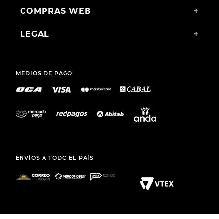
SPORT ANTON BLUE
$
1490
,
00
$
1290
,
00
$
1096
,
00
SANARY S. A.
TEL.: (+598) 2511 2291 INT 2
MAIL:
ATCLIENTE@TOTO.COM.UY
CATEGORÍAS
+
INSTITUCIONAL
+