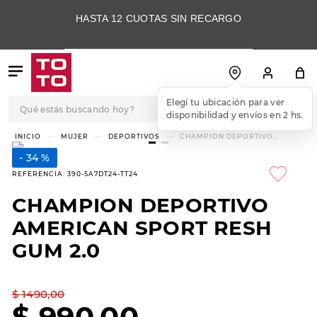
HASTA 12 CUOTAS SIN RECARGO
Qué estás buscando hoy?
Elegí tu ubicación para ver
disponibilidad y envíos en 2 hs.
TÉRMINOS MÁS
MUJER
DEPORTIVOS
CHAMPION DEPORTIVO
AMERICAN SPORT RESH GUM
BUSCADOS
2.0
34 %
1
.
botas
REFERENCIA
:
390-5A7DT24-TT24
2
.
skechers
CHAMPION DEPORTIVO
3
.
skechers slip-ins
AMERICAN SPORT RESH
4
.
championes
GUM 2.0
5
.
botas mujer
$
1490
,
00
6
.
americansport
$
990
,
00