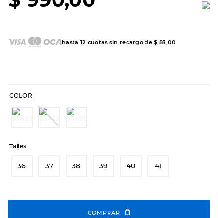
7
.
sandalias
8
.
hitec
9
.
slip-ins
hasta
12
cuotas sin recargo de
$
83
,
00
10
.
botas dama
COLOR
Talles
36
37
38
39
40
41
COMPRAR