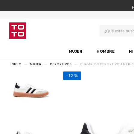
¿Qué estás bus
TÉRMINOS MÁS BUSCADO
MUJER
1
.
botas
HOMBRE
N
2
.
skechers
MUJER
DEPORTIVOS
CHAMPION DEPORTIVO AMERICAN
3
.
skechers slip-ins
12 %
4
.
championes
5
.
botas mujer
6
.
americansport
7
.
sandalias
8
.
hitec