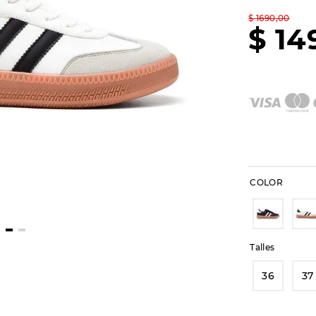
$
1690
,
00
$
14
COLOR
Talles
36
37