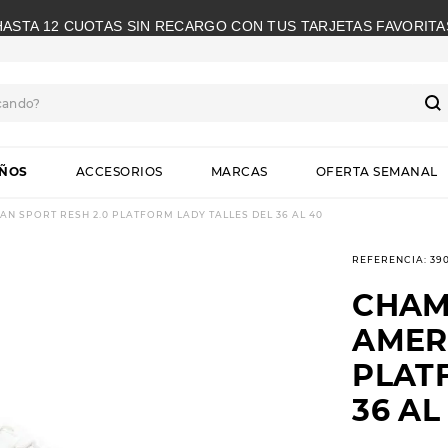
HASTA 12 CUOTAS SIN RECARGO CON TUS TARJETAS FAVORITA
cando?
S
IÑOS
ACCESORIOS
MARCAS
OFERTA SEMANAL
 SPORT RESH 2.0 PLATFORM LADY TALLES DEL 36 AL 40
REFERENCIA
:
39
CHAM
AMER
PLAT
36 AL