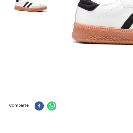
9
.
slip-ins
10
.
botas dama
Comparte