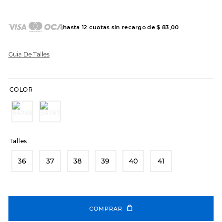
7
.
sandalias
8
.
hitec
hasta
12
cuotas sin recargo de
$
83
,
00
9
.
slip-ins
10
.
botas dama
Guia De Talles
COLOR
Talles
36
37
38
39
40
41
COMPRAR