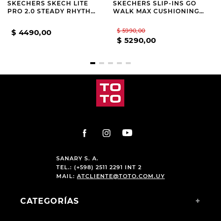
SKECHERS SKECH LITE
SKECHERS SLIP-INS GO
PRO 2.0 STEADY RHYTHM
WALK MAX CUSHIONING
BEIGE
HYPER BURST NIKITA
GREY
$
5990
,
00
$
4490
,
00
$
5290
,
00
SANARY S. A.
TEL.: (+598) 2511 2291 INT 2
MAIL:
ATCLIENTE@TOTO.COM.UY
CATEGORÍAS
+