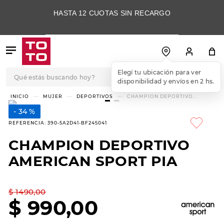
HASTA 12 CUOTAS SIN RECARGO
Qué estás buscando hoy?
TÉRMINOS MÁS
MUJER
DEPORTIVOS
CHAMPION DEPORTIVO
AMERICAN SPORT PIA
BUSCADOS
34 %
1
.
botas
REFERENCIA
:
390-5A2D41-BF245041
2
.
skechers
CHAMPION DEPORTIVO
3
.
skechers slip-ins
AMERICAN SPORT PIA
4
.
championes
5
.
botas mujer
$
1490
,
00
$
990
,
00
6
.
americansport