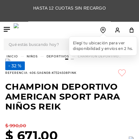
HASTA 12 CUOTAS SIN RECARGO
Qué estás buscando hoy?
Elegí tu ubicación para ver
disponibilidad y envíos en 2 hs.
TÉRMINOS MÁS
NIÑOS
DEPORTIVOS
CHAMPION DEPORTIVO
AMERICAN SPORT PARA NIÑOS
BUSCADOS
REIK
32 %
1
.
botas
REFERENCIA
:
406-5A6N08-K7324508PINK
2
.
skechers
CHAMPION DEPORTIVO
3
.
skechers slip-ins
AMERICAN SPORT PARA
4
.
championes
NIÑOS REIK
5
.
botas mujer
$
990
,
00
6
.
americansport
$
671
,
00
7
.
sandalias