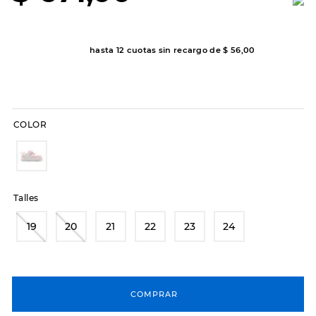
8
.
hitec
9
.
slip-ins
hasta
12
cuotas sin recargo de
$
56
,
00
10
.
botas dama
COLOR
Talles
19
20
21
22
23
24
COMPRAR