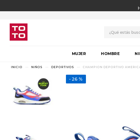
¿Qué estás bus
TÉRMINOS MÁS BUSCADO
MUJER
1
.
botas
HOMBRE
N
2
.
skechers
NIÑOS
DEPORTIVOS
CHAMPION DEPORTIVO AMERICA
3
.
skechers slip-ins
26 %
4
.
championes
5
.
botas mujer
6
.
americansport
7
.
sandalias
8
.
hitec