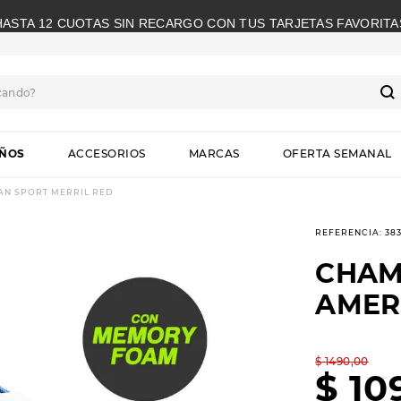
HASTA 12 CUOTAS SIN RECARGO CON TUS TARJETAS FAVORITA
cando?
S
IÑOS
ACCESORIOS
MARCAS
OFERTA SEMANAL
N SPORT MERRIL RED
REFERENCIA
:
38
CHAM
AMER
$
1490
,
00
$
10