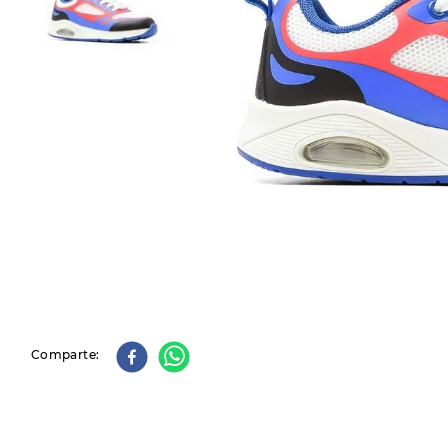
9
.
slip-ins
10
.
botas dama
Comparte