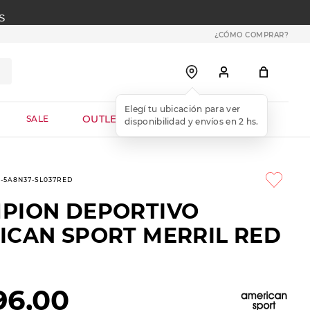
S
¿CÓMO COMPRAR?
OUTLET WEB
SALE
3-5A8N37-SL037RED
PION DEPORTIVO
ICAN SPORT MERRIL RED
96
,
00