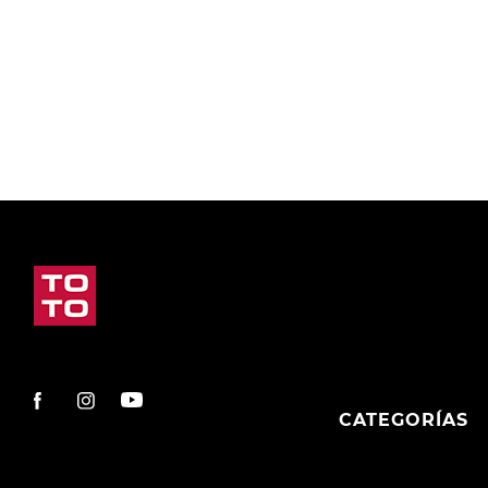
9
.
slip-ins
10
.
botas dama
CATEGORÍAS