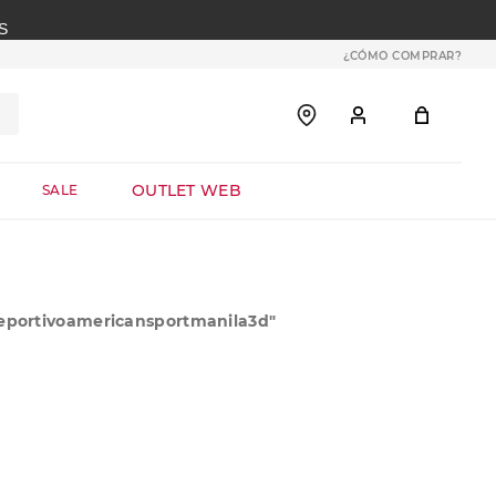
S
¿CÓMO COMPRAR?
OUTLET WEB
SALE
portivoamericansportmanila3d
"