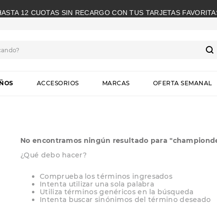
HASTA 12 CUOTAS SIN RECARGO CON TUS TARJETAS FAVORITA
cando?
S
IÑOS
ACCESORIOS
MARCAS
OFERTA SEMANAL
No encontramos ningún resultado para "
championde
¿Qué debo hacer?
Comprueba los términos ingresados
Intenta utilizar una sola palabra
Utiliza términos genéricos en la búsqueda
Intenta buscar sinónimos del término deseado