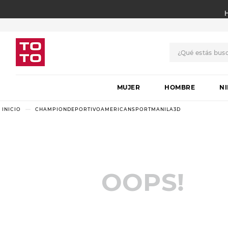
¿Qué estás bus
TÉRMINOS MÁS BUSCADO
MUJER
1
.
botas
HOMBRE
N
2
.
skechers
CHAMPIONDEPORTIVOAMERICANSPORTMANILA3D
3
.
skechers slip-ins
4
.
championes
5
.
botas mujer
OOPS!
6
.
americansport
7
.
sandalias
8
.
hitec