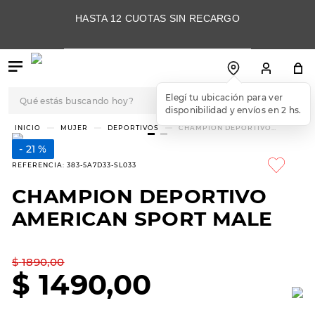
HASTA 12 CUOTAS SIN RECARGO
Qué estás buscando hoy?
Elegí tu ubicación para ver
disponibilidad y envíos en 2 hs.
TÉRMINOS MÁS
MUJER
DEPORTIVOS
CHAMPION DEPORTIVO
AMERICAN SPORT MALE
BUSCADOS
21 %
1
.
botas
REFERENCIA
:
383-5A7D33-SL033
2
.
skechers
CHAMPION DEPORTIVO
3
.
skechers slip-ins
AMERICAN SPORT MALE
4
.
championes
5
.
botas mujer
$
1890
,
00
$
1490
,
00
6
.
americansport
7
.
sandalias