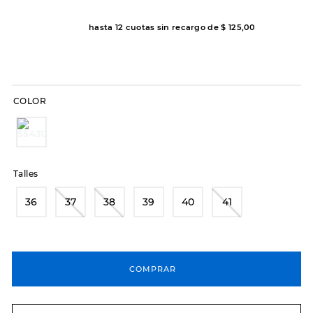
8
.
hitec
hasta
12
cuotas sin recargo de
$
125
,
00
9
.
slip-ins
10
.
botas dama
COLOR
Talles
36
37
38
39
40
41
COMPRAR