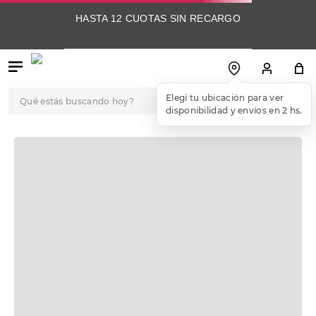
HASTA 12 CUOTAS SIN RECARGO
Qué estás buscando hoy?
OOPS!
No encontramos ningún resultado para
"
championdeportivoamericansportmagnolia8i
"
¿Qué debo hacer?
Comprueba los términos ingresados
Intenta utilizar una sola palabra
Utiliza términos genéricos en la búsqueda
Intenta buscar sinónimos del término
deseado