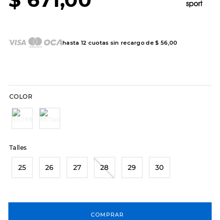
7
.
sandalias
8
.
hitec
9
.
slip-ins
hasta
12
cuotas sin recargo de
$
56
,
00
10
.
botas dama
COLOR
Talles
25
26
27
28
29
30
COMPRAR