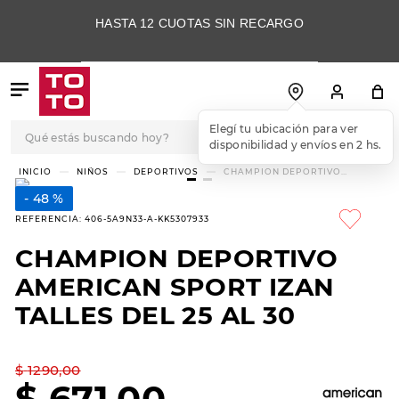
HASTA 12 CUOTAS SIN RECARGO
Qué estás buscando hoy?
TÉRMINOS MÁS
NIÑOS
DEPORTIVOS
CHAMPION DEPORTIVO
AMERICAN SPORT IZAN TALLES
BUSCADOS
DEL 25 AL 30
48 %
1
.
botas
REFERENCIA
:
406-5A9N33-A-KK5307933
2
.
skechers
CHAMPION DEPORTIVO
3
.
skechers slip-ins
AMERICAN SPORT IZAN
4
.
championes
TALLES DEL 25 AL 30
5
.
botas mujer
$
1290
,
00
6
.
americansport
$
671
,
00