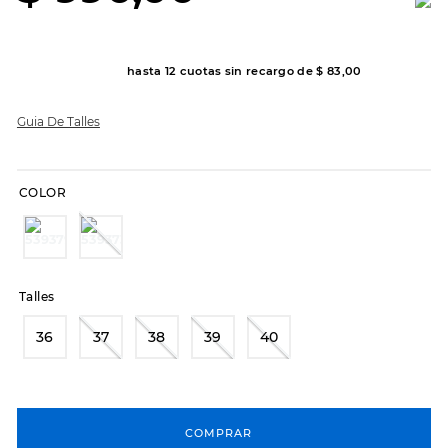
8
.
sandalias
9
.
slip-ins
hasta
12
cuotas sin recargo de
$
83
,
00
10
.
botas dama
Guia De Talles
COLOR
Talles
36
37
38
39
40
COMPRAR