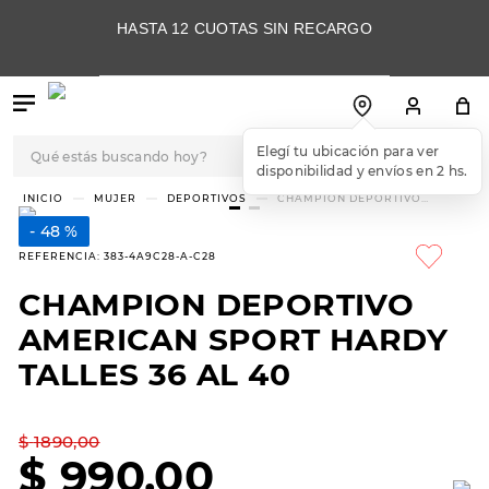
HASTA 12 CUOTAS SIN RECARGO
Qué estás buscando hoy?
Elegí tu ubicación para ver
disponibilidad y envíos en 2 hs.
TÉRMINOS MÁS
MUJER
DEPORTIVOS
CHAMPION DEPORTIVO
AMERICAN SPORT HARDY
BUSCADOS
TALLES 36 AL 40
48 %
1
.
botas
REFERENCIA
:
383-4A9C28-A-C28
2
.
skechers
CHAMPION DEPORTIVO
3
.
skechers slip-ins
AMERICAN SPORT HARDY
4
.
championes
TALLES 36 AL 40
5
.
botas mujer
$
1890
,
00
6
.
americansport
$
990
,
00
7
.
hitec