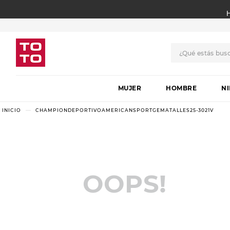
¿Qué estás bus
TÉRMINOS MÁS BUSCADO
MUJER
1
.
botas
HOMBRE
N
2
.
skechers
CHAMPIONDEPORTIVOAMERICANSPORTGEMATALLES25-3021V
3
.
skechers slip-ins
4
.
championes
5
.
botas mujer
OOPS!
6
.
americansport
7
.
sandalias
8
.
hitec