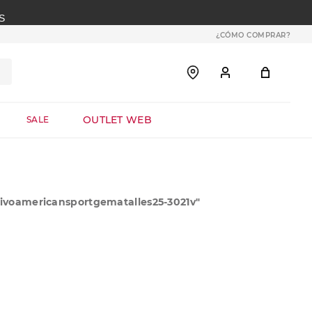
S
¿CÓMO COMPRAR?
OUTLET WEB
SALE
voamericansportgematalles25-3021v
"