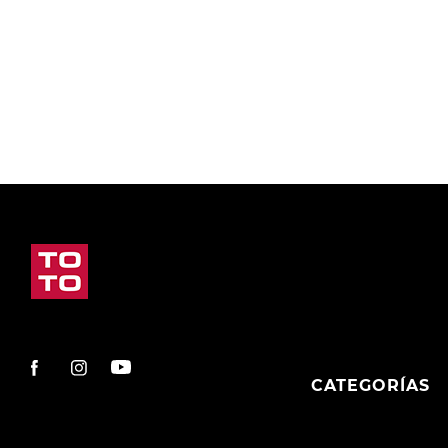
9
.
slip-ins
10
.
botas dama
CATEGORÍAS