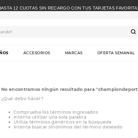
HASTA 12 CUOTAS SIN RECARGO CON TUS TARJETAS FAVORITA
cando?
S
IÑOS
ACCESORIOS
MARCAS
OFERTA SEMANAL
No encontramos ningún resultado para "
championdeporti
¿Qué debo hacer?
Comprueba los términos ingresados
Intenta utilizar una sola palabra
Utiliza términos genéricos en la búsqueda
Intenta buscar sinónimos del término deseado