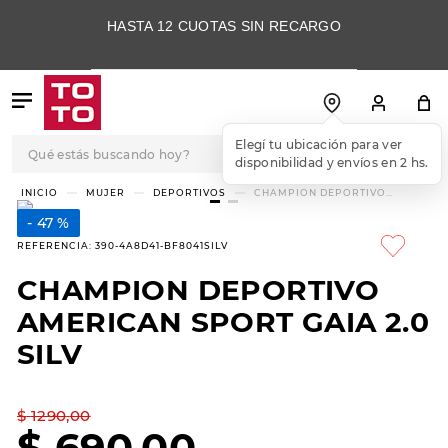
HASTA 12 CUOTAS SIN RECARGO
Qué estás buscando hoy?
Elegí tu ubicación para ver
disponibilidad y envíos en 2 hs.
TÉRMINOS MÁS
MUJER
DEPORTIVOS
CHAMPION DEPORTIVO
AMERICAN SPORT GAIA 2.0 SILV
BUSCADOS
47 %
1
.
botas
REFERENCIA
:
390-4A8D41-BF8041SILV
2
.
skechers
CHAMPION DEPORTIVO
3
.
skechers slip-ins
AMERICAN SPORT GAIA 2.0
4
.
championes
SILV
5
.
botas mujer
$
1290
,
00
6
.
americansport
$
690
,
00