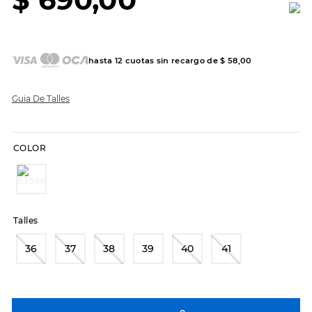
7
.
sandalias
8
.
hitec
9
.
slip-ins
hasta
12
cuotas sin recargo de
$
58
,
00
10
.
botas dama
Guia De Talles
COLOR
Talles
36
37
38
39
40
41