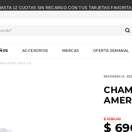
HASTA 12 CUOTAS SIN RECARGO CON TUS TARJETAS FAVORITA
cando?
S
IÑOS
ACCESORIOS
MARCAS
OFERTA SEMANAL
N SPORT GAIA 2.0
REFERENCIA
:
39
CHAM
AMERI
$
1290
,
00
$
69