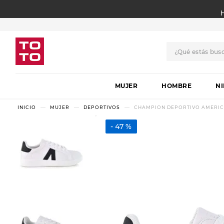
¿Qué estás bus
TÉRMINOS MÁS BUSCADO
MUJER
1
.
botas
HOMBRE
N
2
.
skechers
MUJER
DEPORTIVOS
CHAMPION DEPORTIVO AMERICA
3
.
skechers slip-ins
47 %
4
.
championes
5
.
botas mujer
6
.
americansport
7
.
hitec
8
.
sandalias