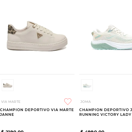
VIA MARTE
JOMA
CHAMPION DEPORTIVO VIA MARTE
CHAMPION DEPORTIVO 
JANNE
RUNNING VICTORY LADY
$
2190
,
00
$
4990
,
00