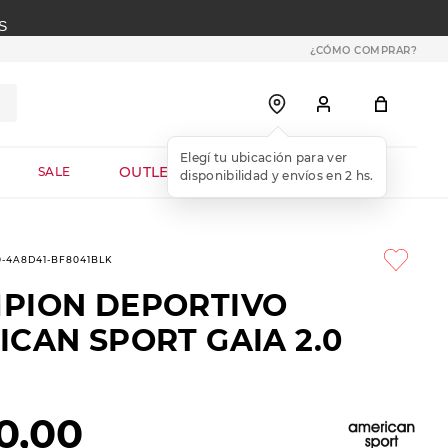
S
¿CÓMO COMPRAR?
OUTLET WEB
SALE
0-4A8D41-BF8041BLK
PION DEPORTIVO
CAN SPORT GAIA 2.0
0
,
00