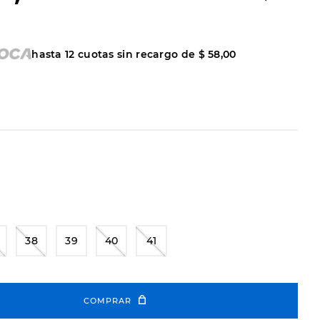
hasta
12
cuotas sin recargo de
$
58
,
00
38
39
40
41
COMPRAR