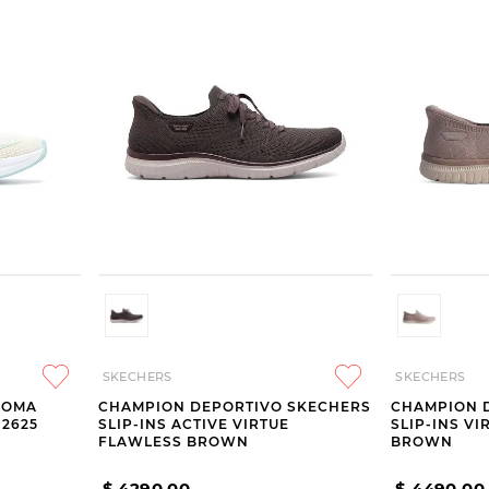
SKECHERS
SKECHERS
JOMA
CHAMPION DEPORTIVO SKECHERS
CHAMPION 
 2625
SLIP-INS ACTIVE VIRTUE
SLIP-INS VI
FLAWLESS BROWN
BROWN
$
4290
,
00
$
4490
,
00