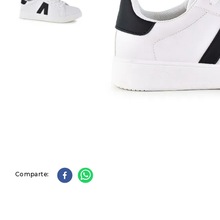
9
.
slip-ins
10
.
botas dama
Comparte