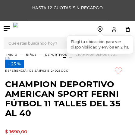
HASTA 12 CUOTAS SIN RECARGO
Qué estás buscando hoy?
TÉRMINOS MÁS
NIÑOS
DEPORTIVOS
CHAMPION DEPORTIVO
AMERICAN SPORT FERNI
BUSCADOS
FÚTBOL 11 TALLES DEL 35 AL 40
25 %
1
.
botas
REFERENCIA
:
175-5A1F02-B-2402SOCC
2
.
skechers
CHAMPION DEPORTIVO
3
.
skechers slip-ins
AMERICAN SPORT FERNI
4
.
championes
FÚTBOL 11 TALLES DEL 35
AL 40
5
.
botas mujer
6
.
americansport
$
1690
,
00
7
.
hitec