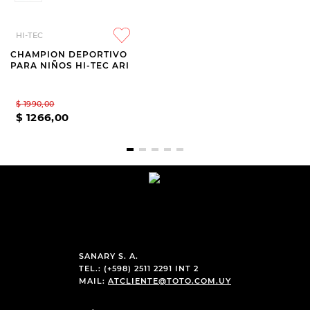
CHAMPION DEPORTIVO
PARA NIÑA GUGA CHÉEL
HI-TEC
CHAMPION DEPORTIVO
$
1490
,
00
PARA NIÑOS HI-TEC ARI
$
1290
,
00
$
1990
,
00
$
1266
,
00
SANARY S. A.
TEL.: (+598) 2511 2291 INT 2
MAIL:
ATCLIENTE@TOTO.COM.UY