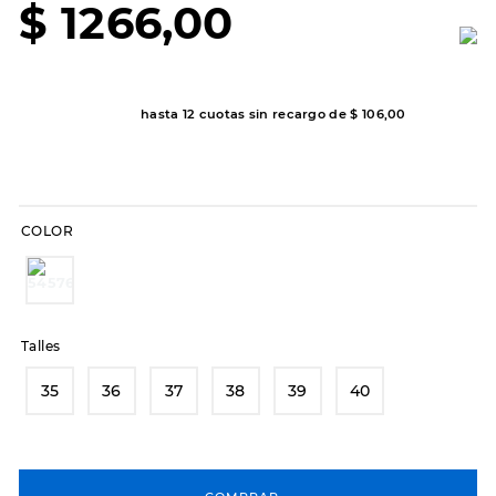
$
1266
,
00
8
.
sandalias
9
.
slip-ins
10
.
botas dama
hasta
12
cuotas sin recargo de
$
106
,
00
COLOR
Talles
35
36
37
38
39
40