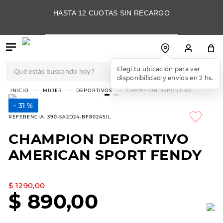
HASTA 12 CUOTAS SIN RECARGO
Qué estás buscando hoy?
Elegí tu ubicación para ver
disponibilidad y envíos en 2 hs.
TÉRMINOS MÁS
MUJER
DEPORTIVOS
CHAMPION DEPORTIVO
AMERICAN SPORT FENDY
BUSCADOS
31 %
1
.
botas
REFERENCIA
:
390-5A2D24-BF8024SIL
2
.
skechers
CHAMPION DEPORTIVO
3
.
skechers slip-ins
AMERICAN SPORT FENDY
4
.
championes
5
.
botas mujer
$
1290
,
00
$
890
,
00
6
.
americansport
7
.
sandalias