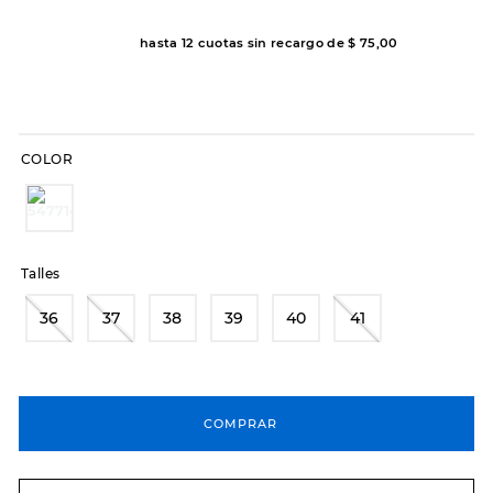
8
.
hitec
hasta
12
cuotas sin recargo de
$
75
,
00
9
.
slip-ins
10
.
botas dama
COLOR
Talles
36
37
38
39
40
41
COMPRAR