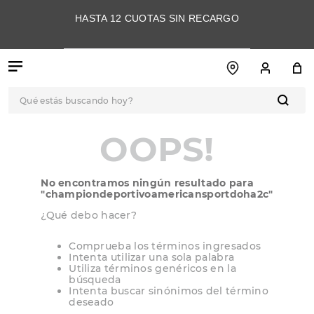
HASTA 12 CUOTAS SIN RECARGO
Qué estás buscando hoy?
TÉRMINOS MÁS
OOPS!
BUSCADOS
1
.
botas
No encontramos ningún resultado para
2
.
skechers
"
championdeportivoamericansportdoha2c
"
3
.
skechers slip-ins
¿Qué debo hacer?
4
.
championes
Comprueba los términos ingresados
Intenta utilizar una sola palabra
5
.
botas mujer
Utiliza términos genéricos en la
búsqueda
6
.
americansport
Intenta buscar sinónimos del término
deseado