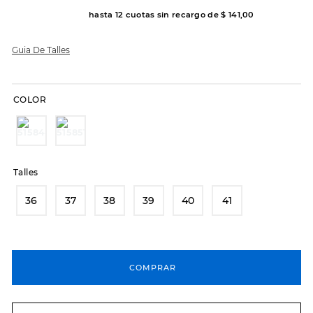
hasta
12
cuotas sin recargo de
$
141
,
00
8
.
hitec
9
.
slip-ins
Guia De Talles
10
.
botas dama
COLOR
Talles
36
37
38
39
40
41
COMPRAR