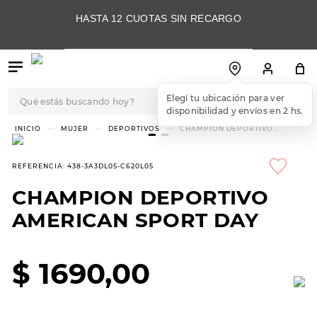
HASTA 12 CUOTAS SIN RECARGO
Qué estás buscando hoy?
Elegí tu ubicación para ver
disponibilidad y envíos en 2 hs.
TÉRMINOS MÁS
MUJER
DEPORTIVOS
CHAMPION DEPORTIVO
AMERICAN SPORT DAY
BUSCADOS
1
.
botas
REFERENCIA
:
438-3A3DL05-C620L05
2
.
skechers
CHAMPION DEPORTIVO
3
.
skechers slip-ins
AMERICAN SPORT DAY
4
.
championes
5
.
botas mujer
$
1690
,
00
6
.
americansport
7
.
sandalias