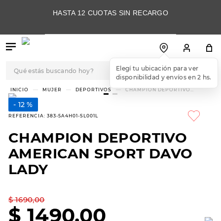
HASTA 12 CUOTAS SIN RECARGO
Qué estás buscando hoy?
Elegí tu ubicación para ver
disponibilidad y envíos en 2 hs.
TÉRMINOS MÁS
MUJER
DEPORTIVOS
CHAMPION DEPORTIVO
AMERICAN SPORT DAVO LADY
BUSCADOS
12 %
1
.
botas
REFERENCIA
:
383-5A4H01-SL001L
2
.
skechers
CHAMPION DEPORTIVO
3
.
skechers slip-ins
AMERICAN SPORT DAVO
4
.
championes
LADY
5
.
botas mujer
$
1690
,
00
6
.
americansport
$
1490
,
00
7
.
sandalias