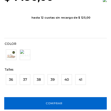
8
.
hitec
9
.
slip-ins
hasta
12
cuotas sin recargo de
$
125
,
00
10
.
botas dama
COLOR
Talles
36
37
38
39
40
41
COMPRAR