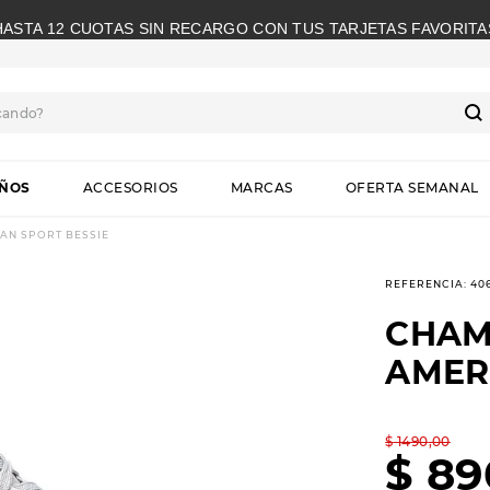
HASTA 12 CUOTAS SIN RECARGO CON TUS TARJETAS FAVORITA
cando?
S
IÑOS
ACCESORIOS
MARCAS
OFERTA SEMANAL
AN SPORT BESSIE
REFERENCIA
:
40
CHAM
AMER
$
1490
,
00
$
89