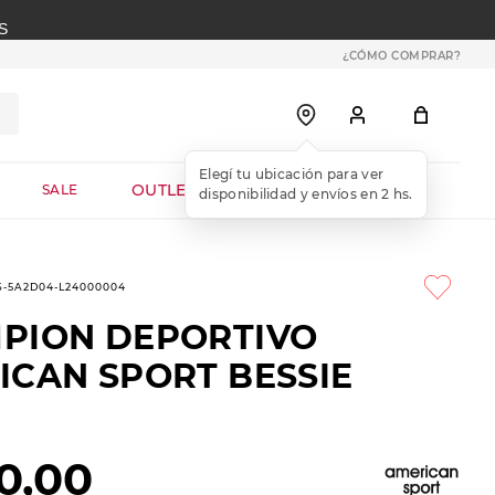
S
¿CÓMO COMPRAR?
OUTLET WEB
SALE
6-5A2D04-L24000004
PION DEPORTIVO
ICAN SPORT BESSIE
0
,
00