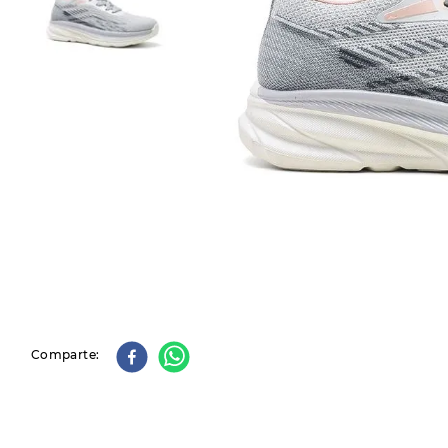
9
.
slip-ins
10
.
botas dama
Comparte