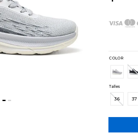
COLOR
Talles
36
37