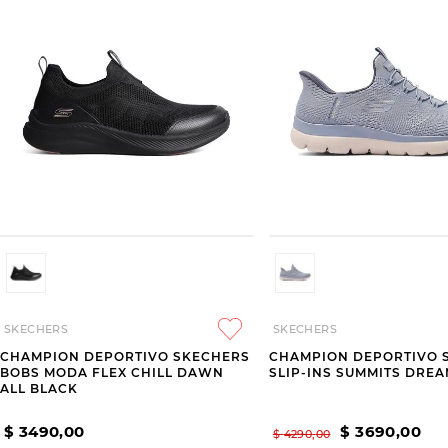
SKECHERS
SKECHERS
CHAMPION DEPORTIVO SKECHERS
CHAMPION DEPORTIVO 
BOBS MODA FLEX CHILL DAWN
SLIP-INS SUMMITS DRE
ALL BLACK
$
3490
,
00
$
3690
,
00
$
4290
,
00