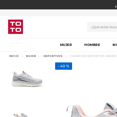
¿Qué estás bus
TÉRMINOS MÁS BUSCADO
MUJER
1
.
botas
HOMBRE
N
2
.
skechers
MUJER
DEPORTIVOS
CHAMPION DEPORTIVO AMERIC
3
.
skechers slip-ins
40 %
4
.
championes
5
.
botas mujer
6
.
americansport
7
.
sandalias
8
.
hitec