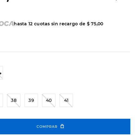
hasta
12
cuotas sin recargo de
$
75
,
00
38
39
40
41
COMPRAR