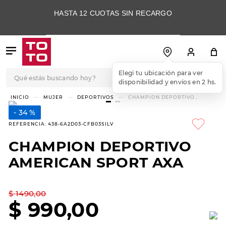
HASTA 12 CUOTAS SIN RECARGO
Qué estás buscando hoy?
Elegí tu ubicación para ver
disponibilidad y envíos en 2 hs.
TÉRMINOS MÁS
MUJER
DEPORTIVOS
CHAMPION DEPORTIVO
AMERICAN SPORT AXA
BUSCADOS
34 %
1
.
botas
REFERENCIA
:
438-6A2D03-CFB03SILV
2
.
skechers
CHAMPION DEPORTIVO
3
.
skechers slip-ins
AMERICAN SPORT AXA
4
.
championes
5
.
botas mujer
$
1490
,
00
$
990
,
00
6
.
americansport