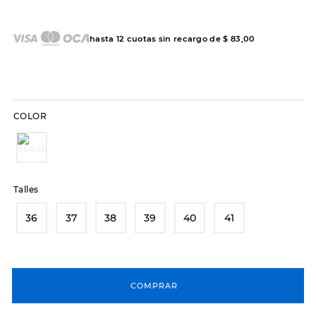
7
.
sandalias
8
.
hitec
hasta
12
cuotas sin recargo de
$
83
,
00
9
.
slip-ins
10
.
botas dama
COLOR
Talles
36
37
38
39
40
41
COMPRAR