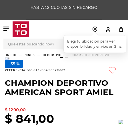
HASTA 12 CUOTAS SIN RECARGO
Qué estás buscando hoy?
Elegí tu ubicación para ver
disponibilidad y envíos en 2 hs.
TÉRMINOS MÁS
NIÑOS
DEPORTIVOS
CHAMPION DEPORTIVO
AMERICAN SPORT AMIEL
BUSCADOS
35 %
1
.
botas
REFERENCIA
:
383-5A3N002-SC9221002
2
.
skechers
CHAMPION DEPORTIVO
3
.
skechers slip-ins
AMERICAN SPORT AMIEL
4
.
championes
5
.
botas mujer
$
1290
,
00
$
841
,
00
6
.
americansport