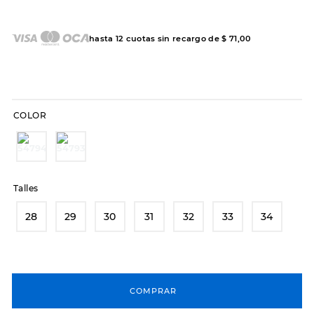
7
.
hitec
8
.
sandalias
hasta
12
cuotas sin recargo de
$
71
,
00
9
.
slip-ins
10
.
botas dama
COLOR
Talles
28
29
30
31
32
33
34
COMPRAR