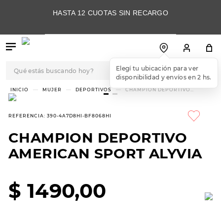
HASTA 12 CUOTAS SIN RECARGO
Qué estás buscando hoy?
Elegí tu ubicación para ver
disponibilidad y envíos en 2 hs.
TÉRMINOS MÁS
MUJER
DEPORTIVOS
CHAMPION DEPORTIVO
AMERICAN SPORT ALYVIA
BUSCADOS
1
.
botas
REFERENCIA
:
390-4A7D8HI-BF8068HI
2
.
skechers
CHAMPION DEPORTIVO
3
.
skechers slip-ins
AMERICAN SPORT ALYVIA
4
.
championes
5
.
botas mujer
$
1490
,
00
6
.
americansport
7
.
hitec