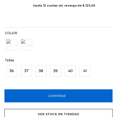
hasta
12
cuotas sin recargo de
$
125
,
00
8
.
sandalias
9
.
slip-ins
10
.
botas dama
COLOR
Talles
36
37
38
39
40
41
COMPRAR
VER STOCK EN TIENDAS