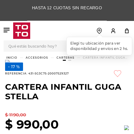
HASTA 12 CUOTAS SIN RECARGO
Qué estás buscando hoy?
Elegí tu ubicación para ver
disponibilidad y envíos en 2 hs.
TÉRMINOS MÁS
ACCESORIOS
CARTERAS
CARTERA INFANTIL GUGA
STELLA
BUSCADOS
17 %
1
.
botas
REFERENCIA
:
431-5G3C75-20007529327
2
.
skechers
CARTERA INFANTIL GUGA
3
.
skechers slip-ins
STELLA
4
.
championes
5
.
botas mujer
$
1190
,
00
$
990
,
00
6
.
americansport