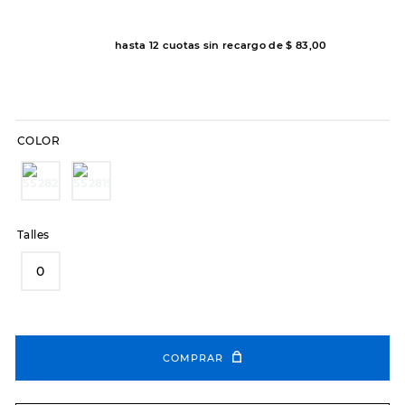
7
.
sandalias
8
.
hitec
hasta
12
cuotas sin recargo de
$
83
,
00
9
.
slip-ins
10
.
botas dama
COLOR
Talles
0
COMPRAR