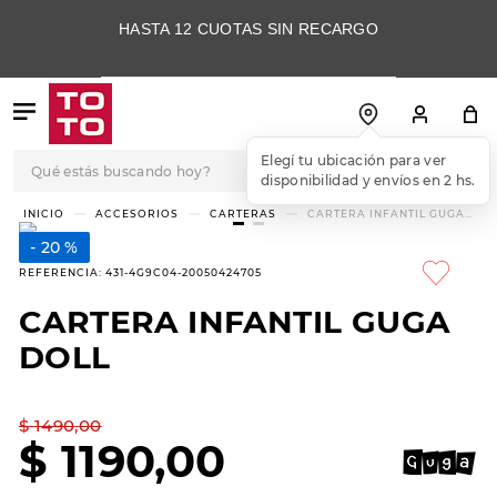
HASTA 12 CUOTAS SIN RECARGO
Qué estás buscando hoy?
Elegí tu ubicación para ver
disponibilidad y envíos en 2 hs.
TÉRMINOS MÁS
ACCESORIOS
CARTERAS
CARTERA INFANTIL GUGA
DOLL
BUSCADOS
20 %
1
.
botas
REFERENCIA
:
431-4G9C04-20050424705
2
.
skechers
CARTERA INFANTIL GUGA
3
.
skechers slip-ins
DOLL
4
.
championes
5
.
botas mujer
$
1490
,
00
$
1190
,
00
6
.
americansport