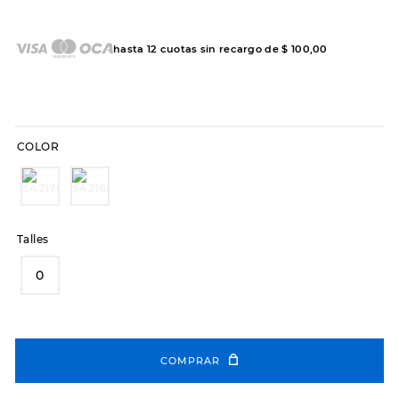
7
.
sandalias
8
.
hitec
hasta
12
cuotas sin recargo de
$
100
,
00
9
.
slip-ins
10
.
botas dama
COLOR
Talles
0
COMPRAR